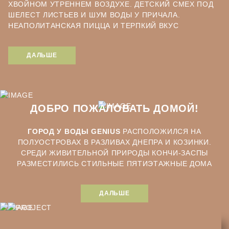
ХВОЙНОМ УТРЕННЕМ ВОЗДУХЕ. ДЕТСКИЙ СМЕХ ПОД
ШЕЛЕСТ ЛИСТЬЕВ И ШУМ ВОДЫ У ПРИЧАЛА.
НЕАПОЛИТАНСКАЯ ПИЦЦА И ТЕРПКИЙ ВКУС
КРАСНОГО ВИНА В СЕМЕЙНОМ РЕСТОРАНЧИКЕ.
ПОТРЕСКИВАНИЕ ДРОВ В КАМИНЕ И СОПЕНИЕ
ДАЛЬШЕ
ЛЮБИМОЙ СОБАКИ.
А САМОЕ ГЛАВНОЕ – ЭТО ЛЮДИ. ВАШИ СОСЕДИ.
СЧАСТЛИВЫЕ И ВДОХНОВЛЕННЫЕ ЖИЗНЬЮ!
ДОБРО ПОЖАЛОВАТЬ ДОМОЙ!
ГОРОД У ВОДЫ GENIUS
РАСПОЛОЖИЛСЯ НА
ПОЛУОСТРОВАХ В РАЗЛИВАХ ДНЕПРА И КОЗИНКИ.
СРЕДИ ЖИВИТЕЛЬНОЙ ПРИРОДЫ КОНЧИ-ЗАСПЫ
РАЗМЕСТИЛИСЬ СТИЛЬНЫЕ ПЯТИЭТАЖНЫЕ ДОМА
БИЗНЕС-КЛАССА И ТРЁХУРОВНЕВЫЕ ТАУНХАУСЫ
ПРЕМИУМ-КЛАССА, КРАФТОВЫЕ МАСТЕРСКИЕ,
ДАЛЬШЕ
СЕМЕЙНЫЕ КАФЕ И МАГАЗИНЫ ОРГАНИЧЕСКИХ
ПРОДУКТОВ.