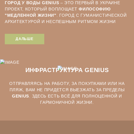
ГОРОД У ВОДЫ GENIUS
– ЭТО ПЕРВЫЙ В УКРАИНЕ
ПРОЕКТ, КОТОРЫЙ ВОПЛОЩАЕТ
ФИЛОСОФИЮ
"МЕДЛЕННОЙ ЖИЗНИ"
. ГОРОД С ГУМАНИСТИЧЕСКОЙ
АРХИТЕКТУРОЙ И НЕСПЕШНЫМ РИТМОМ ЖИЗНИ
СРЕДИ ПЕРВОЗДАННОЙ ПРИРОДЫ. ВСЕГО ПОЛЧАСА
ЕЗДЫ ОТ ЦЕНТРА КИЕВА, И ВЫ НАСЛАЖДАЕТЕСЬ
ДАЛЬШЕ
ТИШИНОЙ И СВЕЖИМ ВОЗДУХОМ В САМОМ
ЖИВИТЕЛЬНОМ МЕСТЕ СТОЛИЦЫ.
ПРОЕКТ БЫЛ РАЗРАБОТАН МАСТЕРОМ
ЭКОЛОГИЧЕСКОЙ АРХИТЕКТУРЫ
, ИТАЛЬЯНЦЕМ
ИНФРАСТРУКТУРА GENIUS
АНДРЕА БРЕЧЧАРОЛИ
В СОТРУДНИЧЕСТВЕ С
БРИТАНСКИМ АРХИТЕКТУРНЫМ БЮРО
LESLIE JONES
ОТПРАВЛЯЯСЬ НА РАБОТУ, ЗА ПОКУПКАМИ ИЛИ НА
ARCHITECTURE
.
ПЛЯЖ, ВАМ НЕ ПРИДЕТСЯ ВЫЕЗЖАТЬ ЗА ПРЕДЕЛЫ
GENIUS
. ЗДЕСЬ ЕСТЬ ВСЁ ДЛЯ ПОЛНОЦЕННОЙ И
ГАРМОНИЧНОЙ ЖИЗНИ.